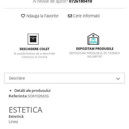
Ai nevoie de ajutor?
0726180410
Inductie
Mixte
Adauga la Favorite
Cere informatii
Plite cu hota integrata
DEPOZITAM PRODUSELE
DESCHIDERE COLET
DEPOZITAM PRODUSELE PE TERMEN
Ai posibilitatea de a deschide
NELIMITAT
coletului la livrare
Descriere
Detalii ale produsului
Referinta
SO6102M2G
ESTETICA
Estetică
Linea