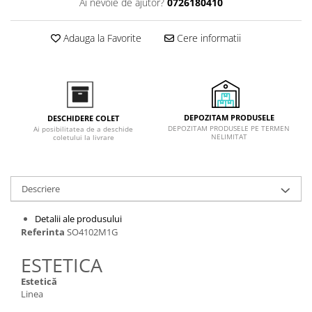
Ai nevoie de ajutor?
0726180410
Inductie
Mixte
Adauga la Favorite
Cere informatii
Plite cu hota integrata
DEPOZITAM PRODUSELE
DESCHIDERE COLET
DEPOZITAM PRODUSELE PE TERMEN
Ai posibilitatea de a deschide
NELIMITAT
coletului la livrare
Descriere
Detalii ale produsului
Referinta
SO4102M1G
ESTETICA
Estetică
Linea