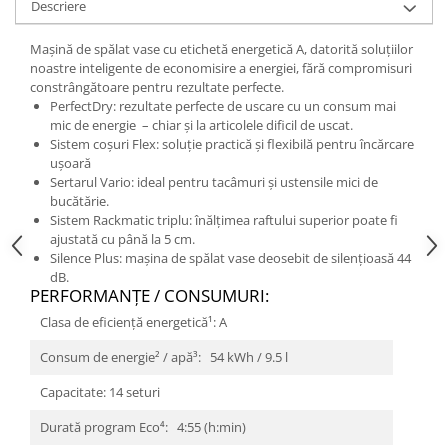
Descriere
Mașină de spălat vase cu etichetă energetică A, datorită soluțiilor
noastre inteligente de economisire a energiei, fără compromisuri
constrângătoare pentru rezultate perfecte.
PerfectDry: rezultate perfecte de uscare cu un consum mai
mic de energie – chiar și la articolele dificil de uscat.
Sistem coșuri Flex: soluție practică și flexibilă pentru încărcare
ușoară
Sertarul Vario: ideal pentru tacâmuri și ustensile mici de
bucătărie.
Sistem Rackmatic triplu: înălțimea raftului superior poate fi
ajustată cu până la 5 cm.
Silence Plus: mașina de spălat vase deosebit de silențioasă 44
dB.
PERFORMANŢE / CONSUMURI:
Clasa de eficienţă energetică¹: A
Consum de energie² / apă³: 54 kWh / 9.5 l
Capacitate: 14 seturi
Durată program Eco⁴: 4:55 (h:min)