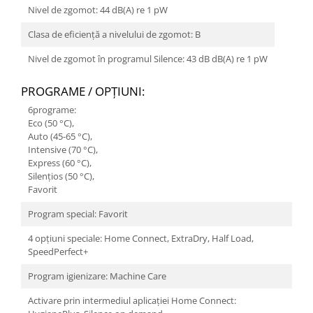
Nivel de zgomot: 44 dB(A) re 1 pW
Clasa de eficiență a nivelului de zgomot: B
Nivel de zgomot în programul Silence: 43 dB dB(A) re 1 pW
PROGRAME / OPŢIUNI:
6programe:
Eco (50 °C),
Auto (45-65 °C),
Intensive (70 °C),
Express (60 °C),
Silențios (50 °C),
Favorit
Program special: Favorit
4 opțiuni speciale: Home Connect, ExtraDry, Half Load,
SpeedPerfect+
Program igienizare: Machine Care
Activare prin intermediul aplicației Home Connect: