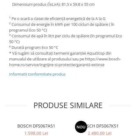
Dimensiuni produs (ÎxLxA): 81.5 x 59.8 x 55 cm
¹ Pe o scară a clasei de eficiență energetică de la A la G
² Consumul de energie în kWh per 100 cicluri de spălare ( în
programul Eco 50 °C)
³ Consumul de apă în litri per ciclu de spălare (în programul Eco
50 °C)
⁴ Durată program Eco 50 °C
* Vă rugăm să consultați termenii garanției AquaStop din
manualul de utilizare al produsului sau pe https://www.bosch-
home.ro/service/ingrijire-si-protectie/garantii-extinse
Informatii conformitate produs
PRODUSE SIMILARE
BOSCH DFS067A51
BOSCH DFS067K51
NOU
1.598,00 Lei
2.480,00 Lei