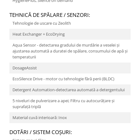
HygienePlus, Silence on demand
TEHNICĂ DE SPĂLARE / SENZORI:
Tehnologie de uscare cu Zeolith
Heat Exchanger + EcoDrying
Aqua Sensor - detectarea gradului de murdărie a veselei şi
ajustarea automată a duratei de spălare, consumului de apă şi
temperaturii
DosageAssist
EcoSilence Drive - motor cu tehnologie fără perii (BLDC)
Detergent Automation-detectarea automată a detergentului
5 niveluri de pulverizare a apei; Filtru cu autocurăţare şi
suprafaţă triplă
Material cuvă interioară: Inox
DOTĂRI / SISTEM COŞURI: