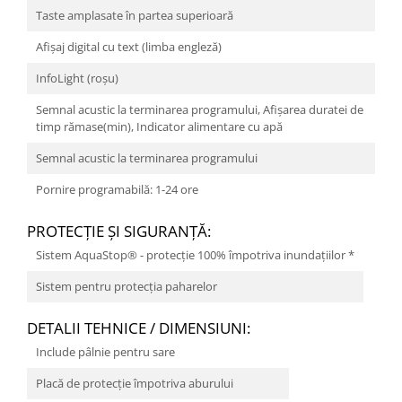
Taste amplasate în partea superioară
Afişaj digital cu text (limba engleză)
InfoLight (roșu)
Semnal acustic la terminarea programului, Afișarea duratei de
timp rămase(min), Indicator alimentare cu apă
Semnal acustic la terminarea programului
Pornire programabilă: 1-24 ore
PROTECŢIE ŞI SIGURANŢĂ:
Sistem AquaStop® - protecție 100% împotriva inundațiilor *
Sistem pentru protecţia paharelor
DETALII TEHNICE / DIMENSIUNI:
Include pâlnie pentru sare
Placă de protecție împotriva aburului