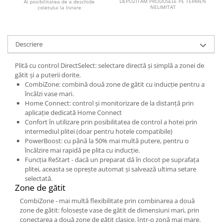
DEPOZITAM PRODUSELE PE TERMEN
Ai posibilitatea de a deschide
NELIMITAT
coletului la livrare
Descriere
Plită cu control DirectSelect: selectare directă şi simplă a zonei de
gătit şi a puterii dorite.
CombiZone: combină două zone de gătit cu inducție pentru a
încălzi vase mari.
Home Connect: control și monitorizare de la distanță prin
aplicație dedicată Home Connect
Confort în utilizare prin posibilitatea de control a hotei prin
intermediul plitei (doar pentru hotele compatibile)
PowerBoost: cu până la 50% mai multă putere, pentru o
încălzire mai rapidă pe plita cu inducție.
Funcția ReStart - dacă un preparat dă în clocot pe suprafața
plitei, aceasta se oprește automat și salvează ultima setare
selectată.
Zone de gătit
CombiZone - mai multă flexibilitate prin combinarea a două
zone de gătit: folosește vase de gătit de dimensiuni mari, prin
conectarea a două zone de gătit clasice, ȋntr-o zonă mai mare.