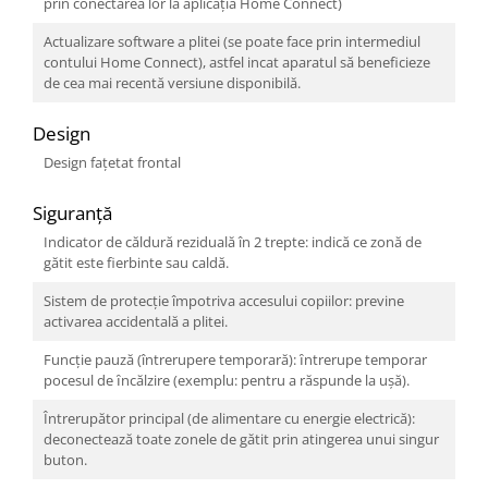
prin conectarea lor la aplicația Home Connect)
Actualizare software a plitei (se poate face prin intermediul
contului Home Connect), astfel incat aparatul să beneficieze
de cea mai recentă versiune disponibilă.
Design
Design faţetat frontal
Siguranță
Indicator de căldură reziduală în 2 trepte: indică ce zonă de
gătit este fierbinte sau caldă.
Sistem de protecţie împotriva accesului copiilor: previne
activarea accidentală a plitei.
Funcție pauză (întrerupere temporară): ȋntrerupe temporar
pocesul de ȋncălzire (exemplu: pentru a răspunde la uşă).
Întrerupător principal (de alimentare cu energie electrică):
deconectează toate zonele de gătit prin atingerea unui singur
buton.