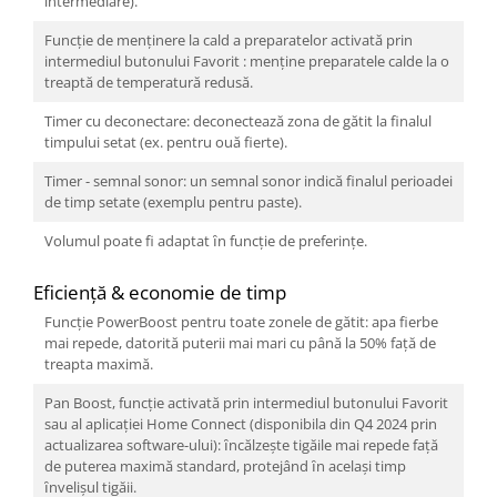
intermediare).
Funcţie de menţinere la cald a preparatelor activată prin
intermediul butonului Favorit : menține preparatele calde la o
treaptă de temperatură redusă.
Timer cu deconectare: deconectează zona de gătit la finalul
timpului setat (ex. pentru ouă fierte).
Timer - semnal sonor: un semnal sonor indică finalul perioadei
de timp setate (exemplu pentru paste).
Volumul poate fi adaptat ȋn funcție de preferințe.
Eficiență & economie de timp
Funcţie PowerBoost pentru toate zonele de gătit: apa fierbe
mai repede, datorită puterii mai mari cu până la 50% față de
treapta maximă.
Pan Boost, funcție activată prin intermediul butonului Favorit
sau al aplicației Home Connect (disponibila din Q4 2024 prin
actualizarea software-ului): ȋncălzește tigăile mai repede față
de puterea maximă standard, protejând ȋn același timp
ȋnvelișul tigăii.