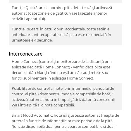
Funcţie QuickStart: la pornire, plita detectează și activează
automat toate zonele de gătit cu vase (așezate anterior
activării aparatului).
Funcţie ReStart: ȋn cazul opririi accidentale, toate setările
anterioare sunt recuperate, dacă plita este reconectată ȋn
următoarele 4 secunde.
Interconectare
Home Connect (control și monitorizare de la distanță prin
aplicație dedicată Home Connect) - verifici dacă plita este
deconectată, chiar și când nu ești acasă, cauți rețete sau
funcții suplimentare ȋn aplicația Home Connect.
Posibilitate de control al hotei prin intermediul panoului de
control al plitei (doar pentru modele compatibile de hotă) :
activează automat hota ȋn timpul gătirii, datorită conexiunii
WiFi ȋntre plită și o hotă compatibilă.
Smart Hood Automatic: hota ȋși ajustează automat treapta de
putere ȋn funcție de informațiile primite periodic de la plită
(funcție disponibilă doar pentru aparate compatibile și doar