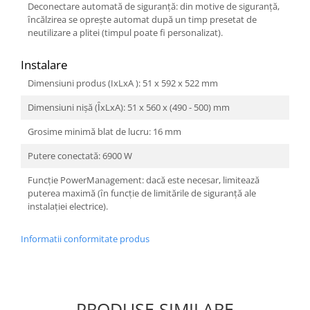
Deconectare automată de siguranţă: din motive de siguranță,
ȋncălzirea se oprește automat după un timp presetat de
neutilizare a plitei (timpul poate fi personalizat).
Instalare
Dimensiuni produs (IxLxA ): 51 x 592 x 522 mm
Dimensiuni nișă (ȊxLxA): 51 x 560 x (490 - 500) mm
Grosime minimă blat de lucru: 16 mm
Putere conectată: 6900 W
Funcţie PowerManagement: dacă este necesar, limitează
puterea maximă (ȋn funcție de limitările de siguranță ale
instalației electrice).
Informatii conformitate produs
PRODUSE SIMILARE