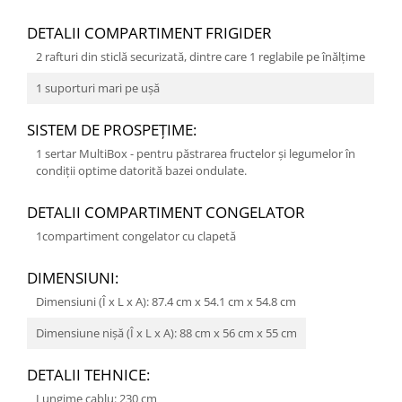
DETALII COMPARTIMENT FRIGIDER
2 rafturi din sticlă securizată, dintre care 1 reglabile pe înălţime
1 suporturi mari pe uşă
SISTEM DE PROSPEŢIME:
1 sertar MultiBox - pentru păstrarea fructelor și legumelor în
condiții optime datorită bazei ondulate.
DETALII COMPARTIMENT CONGELATOR
1compartiment congelator cu clapetă
DIMENSIUNI:
Dimensiuni (Î x L x A): 87.4 cm x 54.1 cm x 54.8 cm
Dimensiune nişă (Î x L x A): 88 cm x 56 cm x 55 cm
DETALII TEHNICE:
Lungime cablu: 230 cm