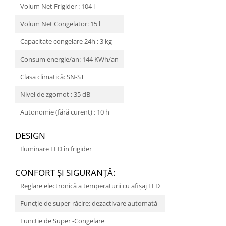
Volum Net Frigider : 104 l
Volum Net Congelator: 15 l
Capacitate congelare 24h : 3 kg
Consum energie/an: 144 KWh/an
Clasa climatică: SN-ST
Nivel de zgomot : 35 dB
Autonomie (fără curent) : 10 h
DESIGN
Iluminare LED în frigider
CONFORT ŞI SIGURANŢĂ:
Reglare electronică a temperaturii cu afişaj LED
Funcţie de super-răcire: dezactivare automată
Funcție de Super -Congelare