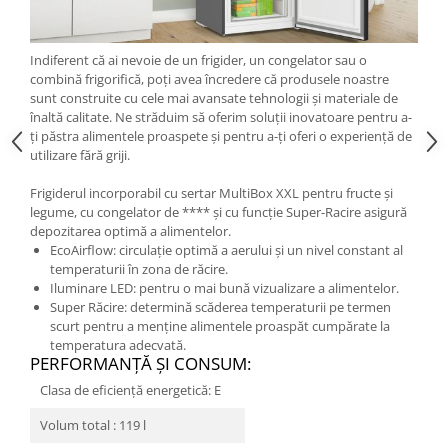
Indiferent că ai nevoie de un frigider, un congelator sau o
combină frigorifică, poți avea încredere că produsele noastre
sunt construite cu cele mai avansate tehnologii și materiale de
înaltă calitate. Ne străduim să oferim soluții inovatoare pentru a-
ți păstra alimentele proaspete și pentru a-ți oferi o experiență de
utilizare fără griji.
Frigiderul incorporabil cu sertar MultiBox XXL pentru fructe și
legume, cu congelator de **** și cu funcție Super-Racire asigură
depozitarea optimă a alimentelor.
EcoAirflow: circulație optimă a aerului și un nivel constant al
temperaturii în zona de răcire.
Iluminare LED: pentru o mai bună vizualizare a alimentelor.
Super Răcire: determină scăderea temperaturii pe termen
scurt pentru a menţine alimentele proaspăt cumpărate la
temperatura adecvată.
PERFORMANŢĂ ŞI CONSUM:
Clasa de eficiență energetică: E
Volum total : 119 l