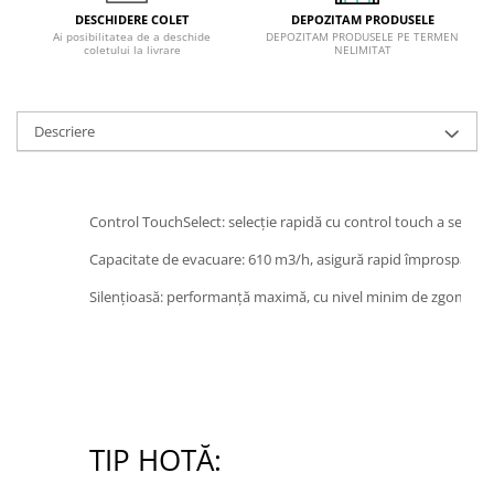
DEPOZITAM PRODUSELE
DESCHIDERE COLET
DEPOZITAM PRODUSELE PE TERMEN
Ai posibilitatea de a deschide
NELIMITAT
coletului la livrare
Descriere
Control TouchSelect: selecție rapidă cu control touch a setărilor
Capacitate de evacuare: 610 m3/h, asigură rapid împrospătarea
Silențioasă: performanță maximă, cu nivel minim de zgomot
TIP HOTĂ: