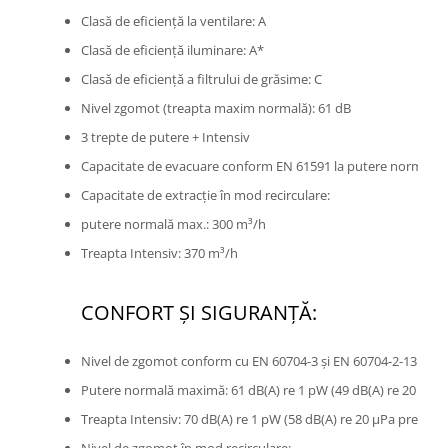
Clasă de eficiență la ventilare: A
Clasă de eficiență iluminare: A*
Clasă de eficiență a filtrului de grăsime: C
Nivel zgomot (treapta maxim normală): 61 dB
3 trepte de putere + Intensiv
Capacitate de evacuare conform EN 61591 la putere normală m
Capacitate de extracție în mod recirculare:
putere normală max.: 300 m³/h
Treapta Intensiv: 370 m³/h
CONFORT ŞI SIGURANŢĂ:
Nivel de zgomot conform cu EN 60704-3 şi EN 60704-2-13 în m
Putere normală maximă: 61 dB(A) re 1 pW (49 dB(A) re 20 µPa 
Treapta Intensiv: 70 dB(A) re 1 pW (58 dB(A) re 20 µPa presiune