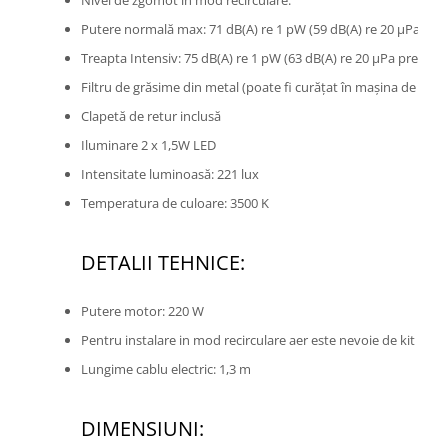
Nivel de zgomot în mod recirculare:
Putere normală max: 71 dB(A) re 1 pW (59 dB(A) re 20 µPa pres
Treapta Intensiv: 75 dB(A) re 1 pW (63 dB(A) re 20 µPa presiune
Filtru de grăsime din metal (poate fi curăţat în maşina de spăl
Clapetă de retur inclusă
Iluminare 2 x 1,5W LED
Intensitate luminoasă: 221 lux
Temperatura de culoare: 3500 K
DETALII TEHNICE:
Putere motor: 220 W
Pentru instalare in mod recirculare aer este nevoie de kit de rec
Lungime cablu electric: 1,3 m
DIMENSIUNI: