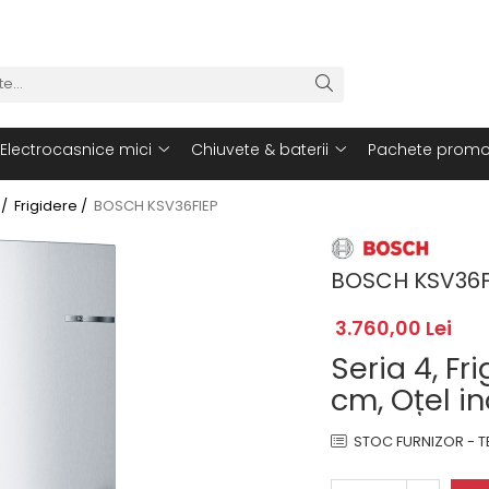
Electrocasnice mici
Chiuvete & baterii
Pachete promo
 /
Frigidere /
BOSCH KSV36FIEP
BOSCH KSV36F
3.760,00 Lei
Seria 4, Fr
cm, Oțel i
STOC FURNIZOR - TE