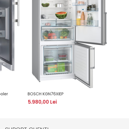
oler
BOSCH KGN76XIEP
BOSC
5.980,00 Lei
3.50