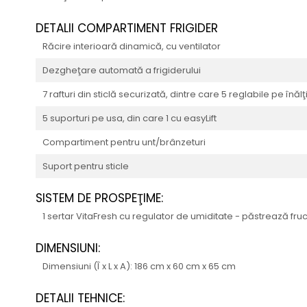
DETALII COMPARTIMENT FRIGIDER
Răcire interioară dinamică, cu ventilator
Dezgheţare automată a frigiderului
7 rafturi din sticlă securizată, dintre care 5 reglabile pe înăl
5 suporturi pe usa, din care 1 cu easyLift
Compartiment pentru unt/brânzeturi
Suport pentru sticle
SISTEM DE PROSPEŢIME:
1 sertar VitaFresh cu regulator de umiditate - păstrează f
DIMENSIUNI:
Dimensiuni (Î x L x A): 186 cm x 60 cm x 65 cm
DETALII TEHNICE: