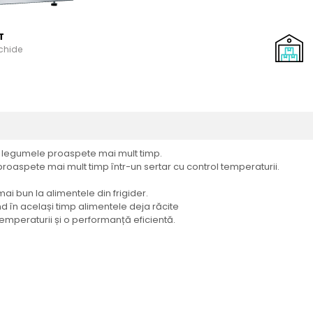
T
schide
și legumele proaspete mai mult timp.
roaspete mai mult timp într-un sertar cu control temperaturii.
.
mai bun la alimentele din frigider.
nd în același timp alimentele deja răcite
 temperaturii și o performanță eficientă.