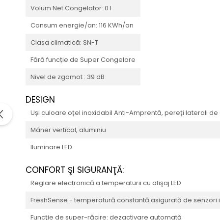
Volum Net Congelator: 0 l
Consum energie/an: 116 KWh/an
Clasa climatică: SN-T
Fără funcție de Super Congelare
Nivel de zgomot : 39 dB
DESIGN
Uși culoare oțel inoxidabil Anti-Amprentă, pereți laterali de
Mâner vertical, aluminiu
Iluminare LED
CONFORT ŞI SIGURANŢĂ:
Reglare electronică a temperaturii cu afişaj LED
FreshSense - temperatură constantă asigurată de senzori i
Funcţie de super-răcire: dezactivare automată