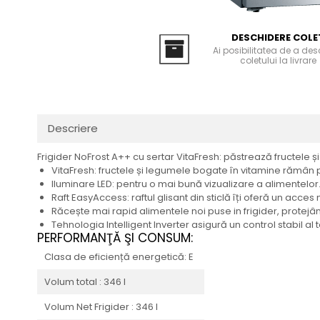
Domino( seturi modulare)
Electrice
DESCHIDERE COLE
Gaz
Ai posibilitatea de a de
coletului la livrare
Inductie
Mixte
Plite cu hota integrata
Descriere
Frigider NoFrost A++ cu sertar VitaFresh: păstrează fructele 
VitaFresh: fructele și legumele bogate în vitamine rămân p
Iluminare LED: pentru o mai bună vizualizare a alimentelor
Raft EasyAccess: raftul glisant din sticlă îți oferă un acces 
Răcește mai rapid alimentele noi puse in frigider, protejâ
Tehnologia Intelligent Inverter asigură un control stabil al
PERFORMANŢĂ ŞI CONSUM:
Clasa de eficiență energetică: E
Volum total : 346 l
Volum Net Frigider : 346 l