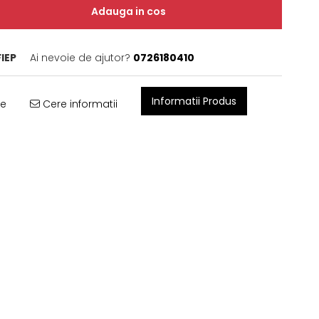
Adauga in cos
IEP
Ai nevoie de ajutor?
0726180410
Informatii Produs
te
Cere informatii