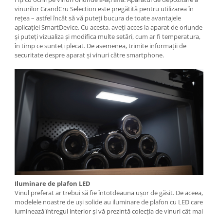
vinurilor GrandCru Selection este pregătită pentru utilizarea în
reţea – astfel încât să vă puteţi bucura de toate avantajele
aplicaţiei SmartDevice. Cu acesta, aveţi acces la aparat de oriunde
şi puteţi vizualiza şi modifica multe setări, cum ar fi temperatura,
în timp ce sunteţi plecat. De asemenea, trimite informaţii de
securitate despre aparat şi vinuri către smartphone.
Iluminare de plafon LED
Vinul preferat ar trebui să fie întotdeauna uşor de găsit. De aceea,
modelele noastre de uşi solide au iluminare de plafon cu LED care
luminează întregul interior şi vă prezintă colecţia de vinuri cât mai