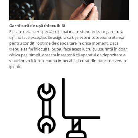
Garnitură de uşă înlocuibilă
Fiecare detaliu respectă cele mai înalte standarde, iar garnitura
uşii nu face excepţie. Se asigură că uşa este întotdeauna etanşă
pentru condiţii optime de depozitare în orice moment. Dacă
trebuie să fie înlocuită, puteţi face acest lucru cu uşurinţă în doar
câţiva paşi simpli. Aceasta înseamnă că aparatul de depozitare a
vinurilor va fi întotdeauna impecabil şi curat din punct de vedere
igienic.