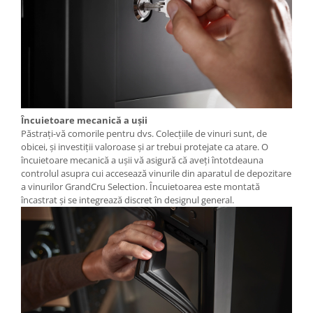
Încuietoare mecanică a uşii
Păstraţi-vă comorile pentru dvs. Colecţiile de vinuri sunt, de
obicei, şi investiţii valoroase şi ar trebui protejate ca atare. O
încuietoare mecanică a uşii vă asigură că aveţi întotdeauna
controlul asupra cui accesează vinurile din aparatul de depozitare
a vinurilor GrandCru Selection. Încuietoarea este montată
încastrat şi se integrează discret în designul general.