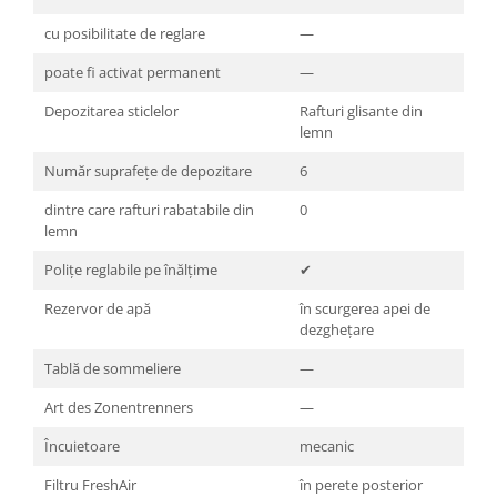
cu posibilitate de reglare
—
poate fi activat permanent
—
Depozitarea sticlelor
Rafturi glisante din
lemn
Număr suprafeţe de depozitare
6
dintre care rafturi rabatabile din
0
lemn
Poliţe reglabile pe înălţime
✔
Rezervor de apă
în scurgerea apei de
dezghețare
Tablă de sommeliere
—
Art des Zonentrenners
—
Încuietoare
mecanic
Filtru FreshAir
în perete posterior