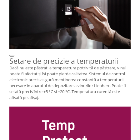
Setare de precizie a temperaturii
Dacă nu este păstrat la temperatura potrivită de păstrare, vinul
poate fi afectat şi îşi poate pierde calitatea. Sistemul de control
electronic precis asigură menţinerea constantă a temperaturii
necesare în aparatul de depozitare a vinurilor Liebherr. Poate fi
setată precis între +5 °C şi +20 °C. Temperatura curentă este
afişată pe afişaj.