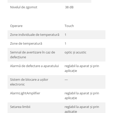
Nivelul de zgomot
38 dB
Operare
Touch
Zone individuale de temperatură
1
Zone de temperatură
1
Semnal de avertizare în caz de
optic şi acustic
defecţiune
Alarmă de defectare a aparatului
reglabil la aparat şi prin
aplicaţie
Sistem de blocare a ușilor
—
electronic
AlarmLightAmplifier
reglabil la aparat şi prin
aplicaţie
Setarea limbii
reglabil la aparat şi prin
aplicaţie