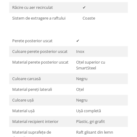
Răcire cu aer recirculat
✔
Sistem de extragere a raftului
Coaste
Perete posterior uscat
✔
Culoare perete posterior uscat
Inox
Material perete posterior uscat
Oţel superior cu
SmartSteel
Culoare carcasă
Negru
Material pereţi laterali
Oţel
Culoare uşă
Negru
Material uşă
Uşă completă
Material recipient interior
Plastic, gri grafit
Material suprafeţe de
Raft glisant din lemn