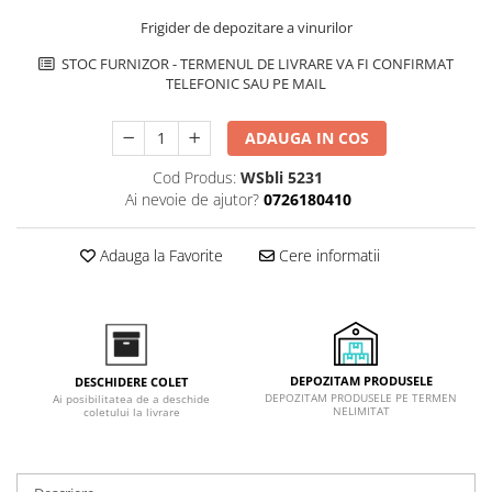
Inductie
Frigider de depozitare a vinurilor
Mixte
STOC FURNIZOR - TERMENUL DE LIVRARE VA FI CONFIRMAT
Plite cu hota integrata
TELEFONIC SAU PE MAIL
ADAUGA IN COS
Cod Produs:
WSbli 5231
Ai nevoie de ajutor?
0726180410
Adauga la Favorite
Cere informatii
DEPOZITAM PRODUSELE
DESCHIDERE COLET
DEPOZITAM PRODUSELE PE TERMEN
Ai posibilitatea de a deschide
NELIMITAT
coletului la livrare