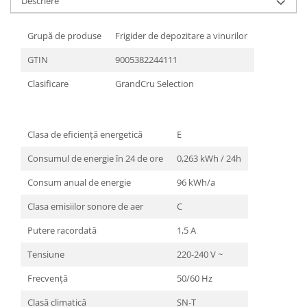
Descriere
Grupă de produse
Frigider de depozitare a vinurilor
GTIN
9005382244111
Clasificare
GrandCru Selection
Clasa de eficienţă energetică
E
Consumul de energie în 24 de ore
0,263 kWh / 24h
Consum anual de energie
96 kWh/a
Clasa emisiilor sonore de aer
C
Putere racordată
1,5 A
Tensiune
220-240 V ~
Frecvenţă
50/60 Hz
Clasă climatică
SN-T