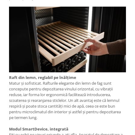
Raft din lemn, reglabil pe înălţime
Matur şi sofisticat. Rafturile elegante din lemn de fag sunt
concepute pentru depozitarea vinului orizontal, cu vibraţii
reduse, iar forma lor ergonomică facilitează introducerea,
scoaterea şi rearanjarea sticlelor. Un alt avantaj este că lemnul
respiră şi poate stoca cantităţi mici de apă, ceea ce este bun
pentru microclimatul din interior şi astfel şi pentru depozitarea
pe termen lung.
Modul SmartDevice, integrată
Fiţi cu ochii pe vinuri oriunde a-aţi afla. Aparatul de depozitare a