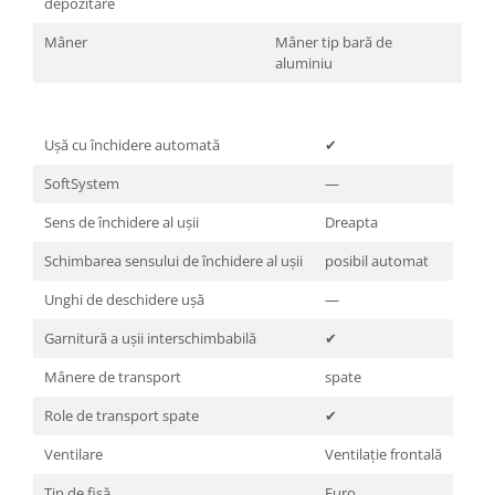
depozitare
Mâner
Mâner tip bară de
aluminiu
Ușă cu închidere automată
✔
SoftSystem
—
Sens de închidere al uşii
Dreapta
Schimbarea sensului de închidere al uşii
posibil automat
Unghi de deschidere uşă
—
Garnitură a uşii interschimbabilă
✔
Mânere de transport
spate
Role de transport spate
✔
Ventilare
Ventilaţie frontală
Tip de fişă
Euro