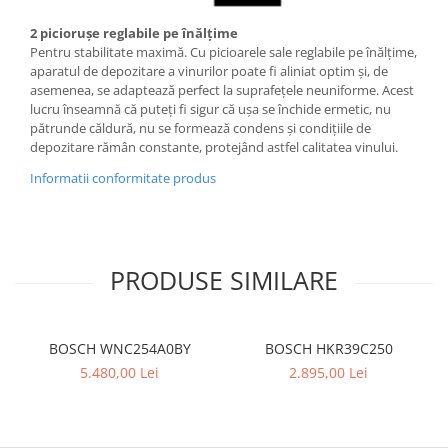
2 picioruşe reglabile pe înălţime
Pentru stabilitate maximă. Cu picioarele sale reglabile pe înălţime,
aparatul de depozitare a vinurilor poate fi aliniat optim şi, de
asemenea, se adaptează perfect la suprafeţele neuniforme. Acest
lucru înseamnă că puteţi fi sigur că uşa se închide ermetic, nu
pătrunde căldură, nu se formează condens şi condiţiile de
depozitare rămân constante, protejând astfel calitatea vinului.
Informatii conformitate produs
PRODUSE SIMILARE
BOSCH WNC254A0BY
BOSCH HKR39C250
5.480,00 Lei
2.895,00 Lei