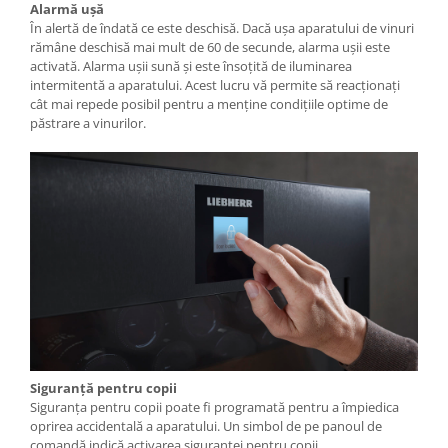
Alarmă uşă
În alertă de îndată ce este deschisă. Dacă uşa aparatului de vinuri
rămâne deschisă mai mult de 60 de secunde, alarma uşii este
activată. Alarma uşii sună şi este însoţită de iluminarea
intermitentă a aparatului. Acest lucru vă permite să reacţionaţi
cât mai repede posibil pentru a menţine condiţiile optime de
păstrare a vinurilor.
Siguranţă pentru copii
Siguranța pentru copii poate fi programată pentru a împiedica
oprirea accidentală a aparatului. Un simbol de pe panoul de
comandă indică activarea siguranței pentru copii.