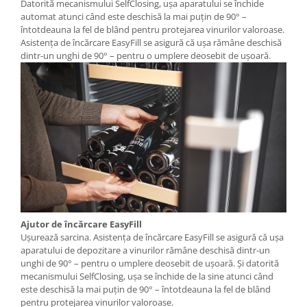
Datorită mecanismului SelfClosing, uşa aparatului se închide
automat atunci când este deschisă la mai puţin de 90° –
întotdeauna la fel de blând pentru protejarea vinurilor valoroase.
Asistenţa de încărcare EasyFill se asigură că uşa rămâne deschisă
dintr-un unghi de 90° – pentru o umplere deosebit de uşoară.
Ajutor de încărcare EasyFill
Uşurează sarcina. Asistenţa de încărcare EasyFill se asigură că uşa
aparatului de depozitare a vinurilor rămâne deschisă dintr-un
unghi de 90° – pentru o umplere deosebit de uşoară. Şi datorită
mecanismului SelfClosing, uşa se închide de la sine atunci când
este deschisă la mai puţin de 90° – întotdeauna la fel de blând
pentru protejarea vinurilor valoroase.