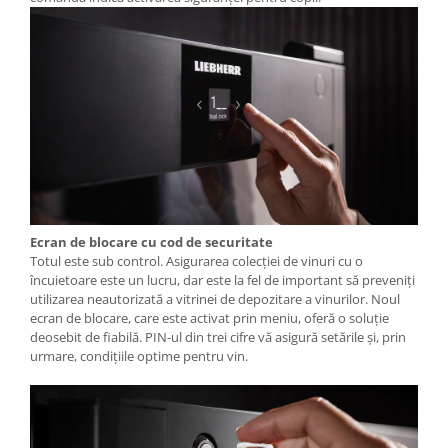
Ecran de blocare cu cod de securitate
Totul este sub control. Asigurarea colecţiei de vinuri cu o
încuietoare este un lucru, dar este la fel de important să preveniţi
utilizarea neautorizată a vitrinei de depozitare a vinurilor. Noul
ecran de blocare, care este activat prin meniu, oferă o soluţie
deosebit de fiabilă. PIN-ul din trei cifre vă asigură setările şi, prin
urmare, condiţiile optime pentru vin.