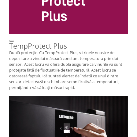
TempProtect Plus
Dublă protecţie. Cu TempProtect Plus, vitrinele noastre de
depozitare a vinului măsoară constant temperatura prin doi
senzori. Acest lucru vă oferă dubla asigurare că vinurile vă sunt
protejate faţă de fluctuaţiile de temperatură. Acest lucru se
datorează faptului că sunteţi alertat de îndată ce unul dintre
senzori detectează o schimbare semnificativă a temperaturii,
permiţându-vă să luaţi măsuri rapid.