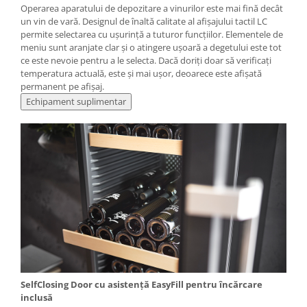
Operarea aparatului de depozitare a vinurilor este mai fină decât
un vin de vară. Designul de înaltă calitate al afişajului tactil LC
permite selectarea cu uşurinţă a tuturor funcţiilor. Elementele de
meniu sunt aranjate clar şi o atingere uşoară a degetului este tot
ce este nevoie pentru a le selecta. Dacă doriţi doar să verificaţi
temperatura actuală, este şi mai uşor, deoarece este afişată
permanent pe afişaj.
Echipament suplimentar
SelfClosing Door cu asistenţă EasyFill pentru încărcare
inclusă