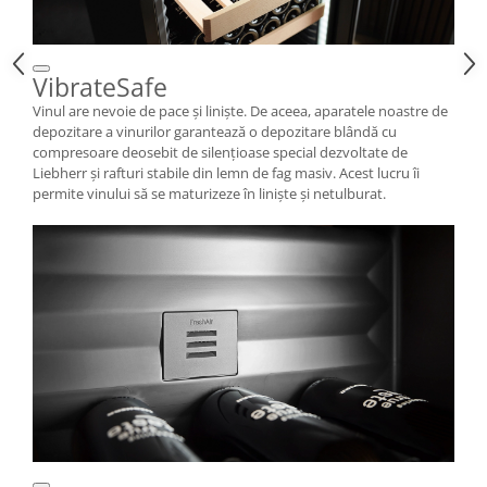
VibrateSafe
Vinul are nevoie de pace şi linişte. De aceea, aparatele noastre de
depozitare a vinurilor garantează o depozitare blândă cu
compresoare deosebit de silenţioase special dezvoltate de
Liebherr şi rafturi stabile din lemn de fag masiv. Acest lucru îi
permite vinului să se maturizeze în linişte şi netulburat.