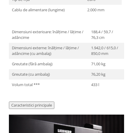
Cablu de alimentare (lungime)
2.000 mm
Dimensiuni exterioare: înălțime / lățime /
188,4 / 59,7 /
adâncime
76,3 cm
Dimensiuni externe: înălțime / lățime /
1.942,0 / 615,0 /
adâncime (cu ambalaj)
850,0 mm
Greutate (fără ambalaj)
71,00 kg
Greutate (cu ambalaj)
76,20 kg
Volum total ***
433 l
Caracteristici principale