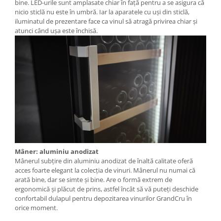
bine. LED-urile sunt amplasate chiar în faţă pentru a se asigura că
nicio sticlă nu este în umbră. Iar la aparatele cu uşi din sticlă,
iluminatul de prezentare face ca vinul să atragă privirea chiar şi
atunci când uşa este închisă.
Mâner: aluminiu anodizat
Mânerul subţire din aluminiu anodizat de înaltă calitate oferă
acces foarte elegant la colecţia de vinuri. Mânerul nu numai că
arată bine, dar se simte şi bine. Are o formă extrem de
ergonomică şi plăcut de prins, astfel încât să vă puteţi deschide
confortabil dulapul pentru depozitarea vinurilor GrandCru în
orice moment.