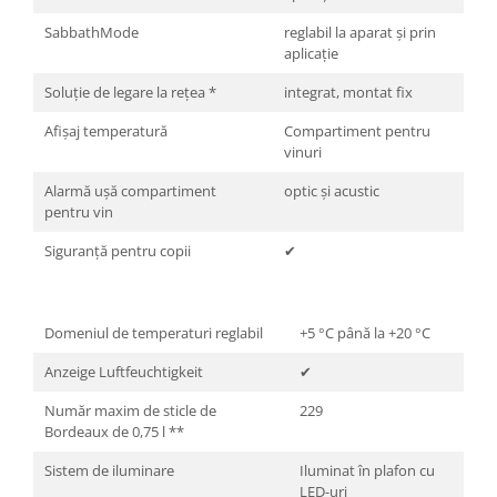
SabbathMode
reglabil la aparat şi prin
aplicaţie
Soluţie de legare la reţea *
integrat, montat fix
Afişaj temperatură
Compartiment pentru
vinuri
Alarmă uşă compartiment
optic şi acustic
pentru vin
Siguranţă pentru copii
✔
Domeniul de temperaturi reglabil
+5 °C până la +20 °C
Anzeige Luftfeuchtigkeit
✔
Număr maxim de sticle de
229
Bordeaux de 0,75 l **
Sistem de iluminare
Iluminat în plafon cu
LED-uri