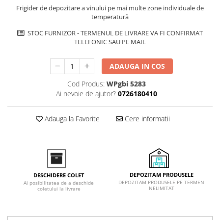
Inductie
Frigider de depozitare a vinului pe mai multe zone individuale de
temperatură
Mixte
STOC FURNIZOR - TERMENUL DE LIVRARE VA FI CONFIRMAT
Plite cu hota integrata
TELEFONIC SAU PE MAIL
ADAUGA IN COS
Cod Produs:
WPgbi 5283
Ai nevoie de ajutor?
0726180410
Adauga la Favorite
Cere informatii
DEPOZITAM PRODUSELE
DESCHIDERE COLET
DEPOZITAM PRODUSELE PE TERMEN
Ai posibilitatea de a deschide
NELIMITAT
coletului la livrare