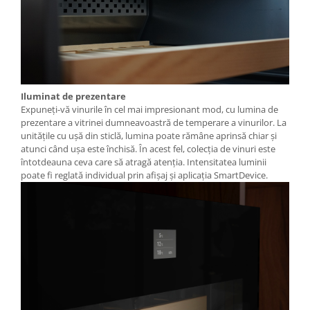
Iluminat de prezentare
Expuneți-vă vinurile în cel mai impresionant mod, cu lumina de
prezentare a vitrinei dumneavoastră de temperare a vinurilor. La
unitățile cu ușă din sticlă, lumina poate rămâne aprinsă chiar și
atunci când ușa este închisă. În acest fel, colecţia de vinuri este
întotdeauna ceva care să atragă atenţia. Intensitatea luminii
poate fi reglată individual prin afișaj și aplicația SmartDevice.