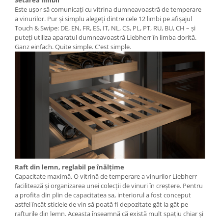
Este ușor să comunicați cu vitrina dumneavoastră de temperare
a vinurilor. Pur și simplu alegeți dintre cele 12 limbi pe afișajul
Touch & Swipe: DE, EN, FR, ES, IT, NL, CS, PL, PT, RU, BU, CH – și
puteți utiliza aparatul dumneavoastră Liebherr în limba dorită.
Ganz einfach. Quite simple. C'est simple.
Raft din lemn, reglabil pe înălţime
Capacitate maximă. O vitrină de temperare a vinurilor Liebherr
facilitează și organizarea unei colecții de vinuri în creștere. Pentru
a profita din plin de capacitatea sa, interiorul a fost conceput
astfel încât sticlele de vin să poată fi depozitate gât la gât pe
rafturile din lemn. Aceasta înseamnă că există mult spaţiu chiar şi