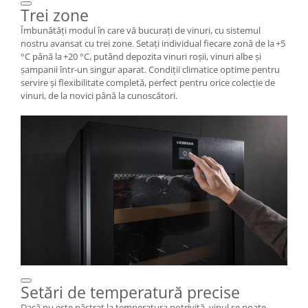
Trei zone
Îmbunătăți modul în care vă bucurați de vinuri, cu sistemul
nostru avansat cu trei zone. Setați individual fiecare zonă de la +5
°C până la +20 °C, putând depozita vinuri roșii, vinuri albe și
șampanii într-un singur aparat. Condiții climatice optime pentru
servire și flexibilitate completă, perfect pentru orice colecție de
vinuri, de la novici până la cunoscători.
Setări de temperatură precise
Dacă nu este păstrat la temperatura potrivită, vinul se poate