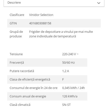
Descriere
Clasificare
Vinidor Selection
GTIN
4016803088158
Grupă de
Frigider de depozitare a vinului pe mai multe
produse
zone individuale de temperatură
Tensiune
220-240 V ~
Frecvenţă
50/60 Hz
Putere racordată
1,2 A
Clasa de eficienţă energetică
F
Consumul de energie în 24 de ore
0,345 kWh / 24h
Consum anual de energie
126 kWh/a
Clasă climatică
SN-ST