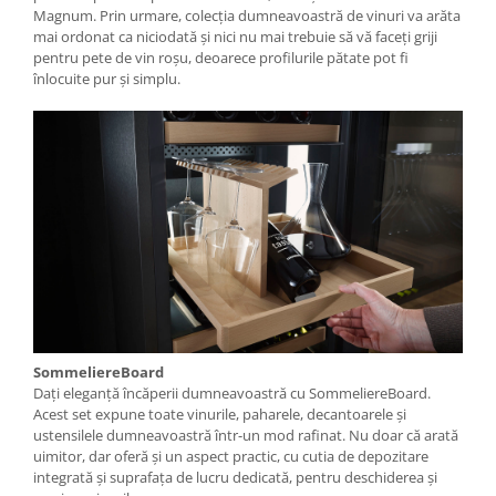
Magnum. Prin urmare, colecția dumneavoastră de vinuri va arăta
mai ordonat ca niciodată și nici nu mai trebuie să vă faceți griji
pentru pete de vin roșu, deoarece profilurile pătate pot fi
înlocuite pur și simplu.
SommeliereBoard
Dați eleganță încăperii dumneavoastră cu SommeliereBoard.
Acest set expune toate vinurile, paharele, decantoarele și
ustensilele dumneavoastră într-un mod rafinat. Nu doar că arată
uimitor, dar oferă și un aspect practic, cu cutia de depozitare
integrată și suprafața de lucru dedicată, pentru deschiderea și