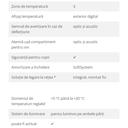
Zone de temperatură
3
Afişaj temperatură
exterior digital
Semnal de avertizare în caz de
optic şi acustic
defecţiune
Alarmă uşă compartiment
optic şi acustic
pentru vin
Siguranţă pentru copii
✔
Amortizare a închiderii
SoftSystem
Soluţie de legare la reţea *
integrat, montat fix
Domeniul de
+5 °C până la +20 °C
temperaturi reglabil
Sistem de iluminare
panou luminos pe ambele părți
poate fi activat
✔