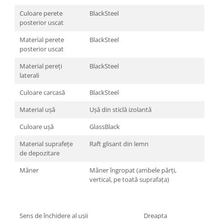
Culoare perete
BlackSteel
posterior uscat
Material perete
BlackSteel
posterior uscat
Material pereţi
BlackSteel
laterali
Culoare carcasă
BlackSteel
Material uşă
Uşă din sticlă izolantă
Culoare uşă
GlassBlack
Material suprafeţe
Raft glisant din lemn
de depozitare
Mâner
Mâner îngropat (ambele părți,
vertical, pe toată suprafața)
Sens de închidere al uşii
Dreapta