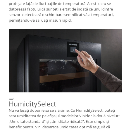
protejate față de fluctuațiile de temperatură. Acest lucru se
datorează faptului că sunteţi alertat de îndată ce unul dintre
senzori detectează o schimbare semnificativă a temperaturii,
permiţându-vă să luaţi măsuri rapid.
HumiditySelect
Nu vă lăsaţi dopurile să se sfărâme. Cu HumiditySelect, puteți
seta umiditatea de pe afișajul modelelor Vinidor la două niveluri:
„Umiditate standard” şi „Umiditate ridicată”. Este simplu şi
benefic pentru vin, deoarece umiditatea optimă asigură că