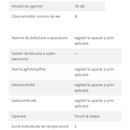
Nivelul de zgomot
35 dB
Clasa emisiilor sonore de aer
B
Alarmă de defectare a aparatului
reglabil la aparat şi prin
aplicaţie
Sistem de blocare a ușilor
—
electronic
AlarmLightAmplifier
reglabil la aparat şi prin
aplicaţie
Setarea limbii
reglabil la aparat şi prin
aplicaţie
SabbathMode
reglabil la aparat şi prin
aplicaţie
Operare
Touch & Swipe
Zone individuale de temperatură
3