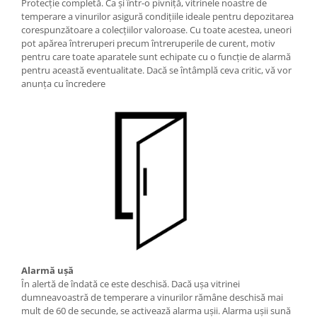
Protecție completă. Ca și într-o pivniță, vitrinele noastre de
temperare a vinurilor asigură condițiile ideale pentru depozitarea
corespunzătoare a colecțiilor valoroase. Cu toate acestea, uneori
pot apărea întreruperi precum întreruperile de curent, motiv
pentru care toate aparatele sunt echipate cu o funcţie de alarmă
pentru această eventualitate. Dacă se întâmplă ceva critic, vă vor
anunța cu încredere
Alarmă uşă
În alertă de îndată ce este deschisă. Dacă ușa vitrinei
dumneavoastră de temperare a vinurilor rămâne deschisă mai
mult de 60 de secunde, se activează alarma ușii. Alarma ușii sună