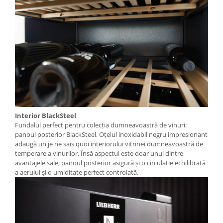
Interior BlackSteel
Fundalul perfect pentru colecția dumneavoastră de vinuri:
panoul posterior BlackSteel. Oțelul inoxidabil negru impresionant
adaugă un je ne sais quoi interiorului vitrinei dumneavoastră de
temperare a vinurilor. Însă aspectul este doar unul dintre
avantajele sale; panoul posterior asigură și o circulație echilibrată
a aerului și o umiditate perfect controlată.