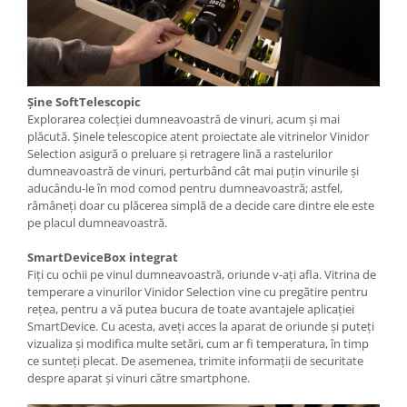
Șine SoftTelescopic
Explorarea colecției dumneavoastră de vinuri, acum și mai
plăcută. Șinele telescopice atent proiectate ale vitrinelor Vinidor
Selection asigură o preluare și retragere lină a rastelurilor
dumneavoastră de vinuri, perturbând cât mai puțin vinurile și
aducându-le în mod comod pentru dumneavoastră; astfel,
râmâneți doar cu plăcerea simplă de a decide care dintre ele este
pe placul dumneavoastră.
SmartDeviceBox integrat
Fiți cu ochii pe vinul dumneavoastră, oriunde v-ați afla. Vitrina de
temperare a vinurilor Vinidor Selection vine cu pregătire pentru
rețea, pentru a vă putea bucura de toate avantajele aplicației
SmartDevice. Cu acesta, aveţi acces la aparat de oriunde şi puteţi
vizualiza şi modifica multe setări, cum ar fi temperatura, în timp
ce sunteţi plecat. De asemenea, trimite informaţii de securitate
despre aparat şi vinuri către smartphone.