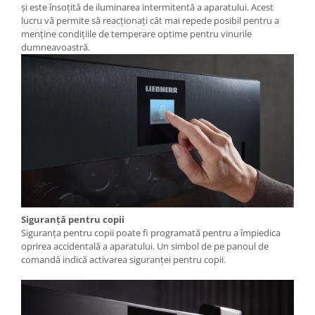
și este însoțită de iluminarea intermitentă a aparatului. Acest
lucru vă permite să reacționați cât mai repede posibil pentru a
menține condițiile de temperare optime pentru vinurile
dumneavoastră.
Siguranţă pentru copii
Siguranța pentru copii poate fi programată pentru a împiedica
oprirea accidentală a aparatului. Un simbol de pe panoul de
comandă indică activarea siguranței pentru copii.