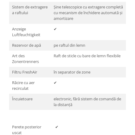
Sistem de extragere
Șine telescopice cu extragere completă
a raftului
cu mecanism de închidere automată și
amortizare
Anzeige
✔
Luftfeuchtigkeit
Rezervor de apă
pe raftul din lemn
Art des
Raft de sticle cu bare de lemn flexibile
Zonentrenners
Filtru FreshAir
în separator de zone
Răcire cu aer
✔
recirculat
Încuietoare
electronic, fără sistem de comandă de
la distanță
Perete posterior
✔
uscat