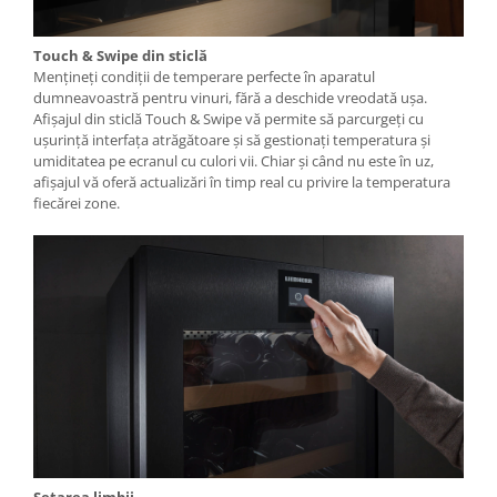
Touch & Swipe din sticlă
Mențineți condiții de temperare perfecte în aparatul
dumneavoastră pentru vinuri, fără a deschide vreodată ușa.
Afișajul din sticlă Touch & Swipe vă permite să parcurgeți cu
ușurință interfața atrăgătoare și să gestionați temperatura și
umiditatea pe ecranul cu culori vii. Chiar și când nu este în uz,
afișajul vă oferă actualizări în timp real cu privire la temperatura
fiecărei zone.
Setarea limbii