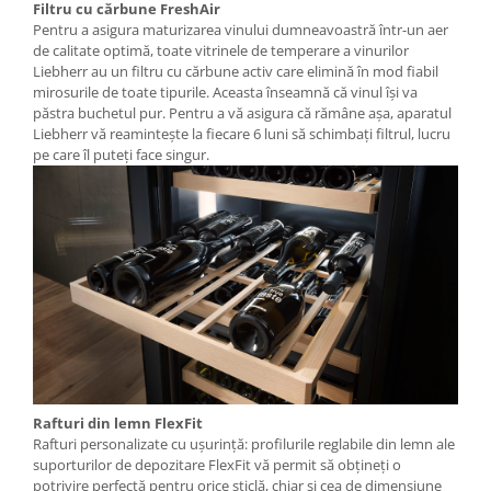
Filtru cu cărbune FreshAir
Pentru a asigura maturizarea vinului dumneavoastră într-un aer
de calitate optimă, toate vitrinele de temperare a vinurilor
Liebherr au un filtru cu cărbune activ care elimină în mod fiabil
mirosurile de toate tipurile. Aceasta înseamnă că vinul își va
păstra buchetul pur. Pentru a vă asigura că rămâne aşa, aparatul
Liebherr vă reaminteşte la fiecare 6 luni să schimbaţi filtrul, lucru
pe care îl puteţi face singur.
Rafturi din lemn FlexFit
Rafturi personalizate cu ușurință: profilurile reglabile din lemn ale
suporturilor de depozitare FlexFit vă permit să obțineți o
potrivire perfectă pentru orice sticlă, chiar și cea de dimensiune