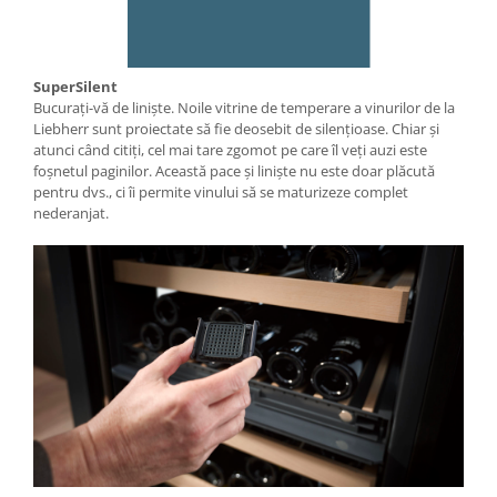
SuperSilent
Bucuraţi-vă de linişte. Noile vitrine de temperare a vinurilor de la
Liebherr sunt proiectate să fie deosebit de silențioase. Chiar şi
atunci când citiţi, cel mai tare zgomot pe care îl veţi auzi este
foşnetul paginilor. Această pace şi linişte nu este doar plăcută
pentru dvs., ci îi permite vinului să se maturizeze complet
nederanjat.