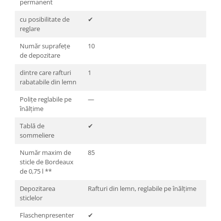
permanent
cu posibilitate de
✔
reglare
Număr suprafeţe
10
de depozitare
dintre care rafturi
1
rabatabile din lemn
Poliţe reglabile pe
—
înălţime
Tablă de
✔
sommeliere
Număr maxim de
85
sticle de Bordeaux
de 0,75 l **
Depozitarea
Rafturi din lemn, reglabile pe înălţime
sticlelor
Flaschenpresenter
✔