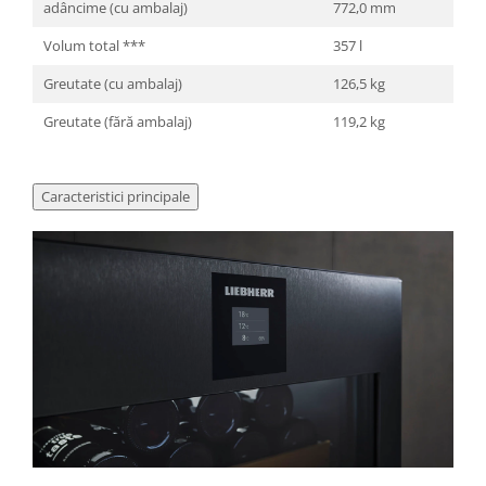
adâncime (cu ambalaj)
772,0 mm
Volum total ***
357 l
Greutate (cu ambalaj)
126,5 kg
Greutate (fără ambalaj)
119,2 kg
Caracteristici principale