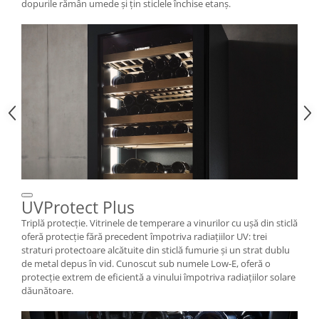
dopurile rămân umede şi ţin sticlele închise etanş.
UVProtect Plus
Triplă protecție. Vitrinele de temperare a vinurilor cu ușă din sticlă
oferă protecție fără precedent împotriva radiațiilor UV: trei
straturi protectoare alcătuite din sticlă fumurie și un strat dublu
de metal depus în vid. Cunoscut sub numele Low-E, oferă o
protecţie extrem de eficientă a vinului împotriva radiaţiilor solare
dăunătoare.