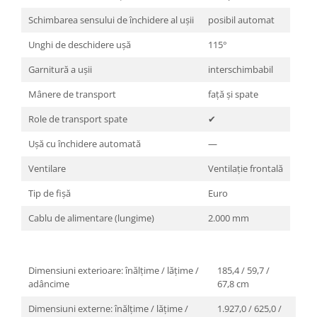
Schimbarea sensului de închidere al uşii
posibil automat
Unghi de deschidere uşă
115°
Garnitură a uşii
interschimbabil
Mânere de transport
faţă şi spate
Role de transport spate
✔
Ușă cu închidere automată
—
Ventilare
Ventilaţie frontală
Tip de fişă
Euro
Cablu de alimentare (lungime)
2.000 mm
Dimensiuni exterioare: înălțime / lățime /
185,4 / 59,7 /
adâncime
67,8 cm
Dimensiuni externe: înălțime / lățime /
1.927,0 / 625,0 /