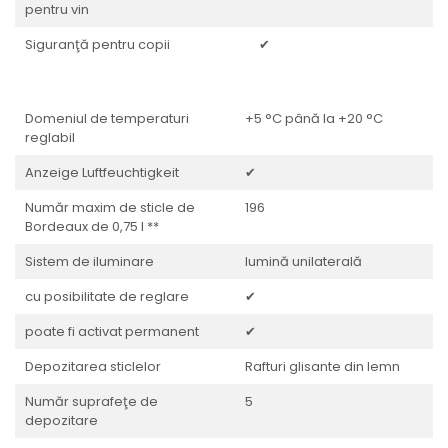
pentru vin
Siguranţă pentru copii
✔
Domeniul de temperaturi
+5 °C până la +20 °C
reglabil
Anzeige Luftfeuchtigkeit
✔
Număr maxim de sticle de
196
Bordeaux de 0,75 l **
Sistem de iluminare
lumină unilaterală
cu posibilitate de reglare
✔
poate fi activat permanent
✔
Depozitarea sticlelor
Rafturi glisante din lemn
Număr suprafeţe de
5
depozitare