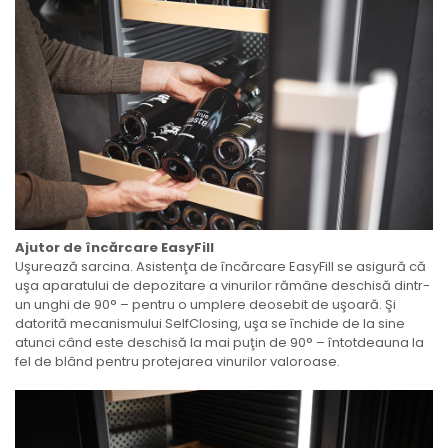
Ajutor de încărcare EasyFill
Uşurează sarcina. Asistenţa de încărcare EasyFill se asigură că
uşa aparatului de depozitare a vinurilor rămâne deschisă dintr-
un unghi de 90° – pentru o umplere deosebit de uşoară. Şi
datorită mecanismului SelfClosing, uşa se închide de la sine
atunci când este deschisă la mai puţin de 90° – întotdeauna la
fel de blând pentru protejarea vinurilor valoroase.