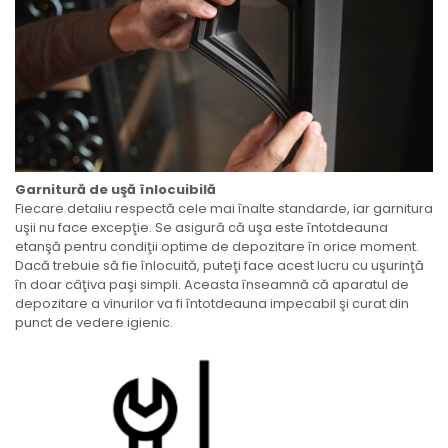
Garnitură de uşă înlocuibilă
Fiecare detaliu respectă cele mai înalte standarde, iar garnitura
uşii nu face excepţie. Se asigură că uşa este întotdeauna
etanşă pentru condiţii optime de depozitare în orice moment.
Dacă trebuie să fie înlocuită, puteţi face acest lucru cu uşurinţă
în doar câţiva paşi simpli. Aceasta înseamnă că aparatul de
depozitare a vinurilor va fi întotdeauna impecabil şi curat din
punct de vedere igienic.