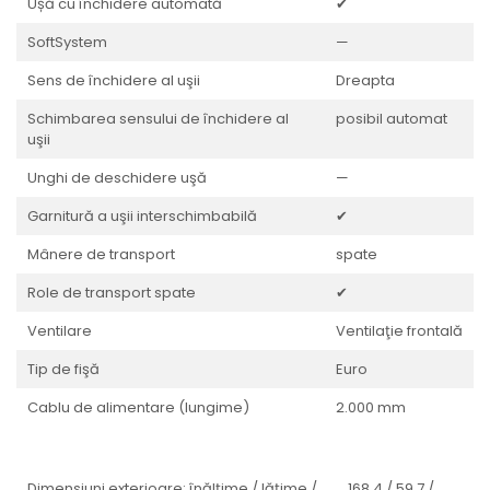
Ușă cu închidere automată
✔
SoftSystem
—
Sens de închidere al uşii
Dreapta
Schimbarea sensului de închidere al
posibil automat
uşii
Unghi de deschidere uşă
—
Garnitură a uşii interschimbabilă
✔
Mânere de transport
spate
Role de transport spate
✔
Ventilare
Ventilaţie frontală
Tip de fişă
Euro
Cablu de alimentare (lungime)
2.000 mm
Dimensiuni exterioare: înălțime / lățime /
168,4 / 59,7 /