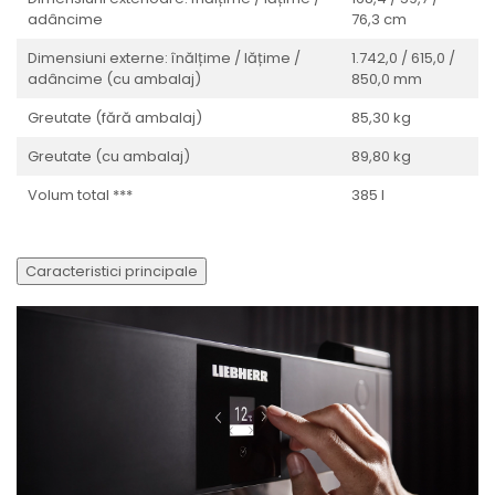
adâncime
76,3 cm
Dimensiuni externe: înălțime / lățime /
1.742,0 / 615,0 /
adâncime (cu ambalaj)
850,0 mm
Greutate (fără ambalaj)
85,30 kg
Greutate (cu ambalaj)
89,80 kg
Volum total ***
385 l
Caracteristici principale