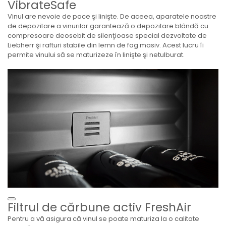
VibrateSafe
Vinul are nevoie de pace şi linişte. De aceea, aparatele noastre
de depozitare a vinurilor garantează o depozitare blândă cu
compresoare deosebit de silenţioase special dezvoltate de
Liebherr şi rafturi stabile din lemn de fag masiv. Acest lucru îi
permite vinului să se maturizeze în linişte şi netulburat.
Filtrul de cărbune activ FreshAir
Pentru a vă asigura că vinul se poate maturiza la o calitate