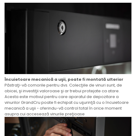
Încuietoare mecanică a uşii, poate fi montată ulterior
Păstraţi-vă comorile pentru dvs. Colecţiile de vinuri sunt, de
obicei, şi investiţii valoroase şi ar trebui protejate ca atare.
Acesta este motivul pentru care aparatul de depozitare a
vinurilor GrandCru poate fi echipat cu uşurinţă cu o încuietoare
mecanică a uşii - oferindu-vă control total în orice moment
asupra cui accesează vinurile preţioase