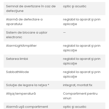
Semnal de avertizare în caz de
optic şi acustic
defecţiune
Alarmă de defectare a
reglabil la aparat şi prin
aparatului
aplicaţie
Sistem de blocare a ușilor
—
electronic
AlarmLightAmplifier
reglabil la aparat şi prin
aplicaţie
Setarea limbii
reglabil la aparat şi prin
aplicaţie
SabbathMode
reglabil la aparat şi prin
aplicaţie
Soluţie de legare la reţea *
integrat, montat fix
Afişaj temperatură
Compartiment pentru
vinuri
Alarmă uşă compartiment
optic şi acustic