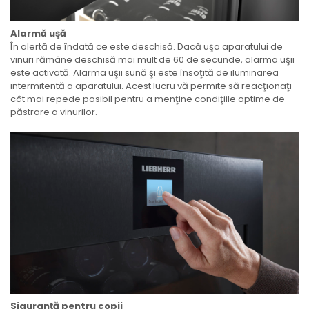
Alarmă uşă
În alertă de îndată ce este deschisă. Dacă uşa aparatului de
vinuri rămâne deschisă mai mult de 60 de secunde, alarma uşii
este activată. Alarma uşii sună şi este însoţită de iluminarea
intermitentă a aparatului. Acest lucru vă permite să reacţionaţi
cât mai repede posibil pentru a menţine condiţiile optime de
păstrare a vinurilor.
Siguranţă pentru copii