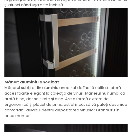
şi atunci când uşa este închisă.
Mâner: aluminiu anodizat
Mânerul subţire din aluminiu anodizat de înaltă calitate oferă
acces foarte elegant la colecţia de vinuri. Mânerul nu numai că
arată bine, dar se simte şi bine. Are o formă extrem de
ergonomică şi plăcut de prins, astfel încât să vă puteţi deschide
confortabil dulapul pentru depozitarea vinurilor GrandCru în
orice moment.