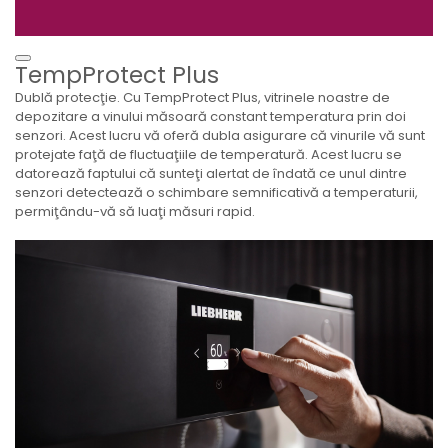
TempProtect Plus
Dublă protecţie. Cu TempProtect Plus, vitrinele noastre de
depozitare a vinului măsoară constant temperatura prin doi
senzori. Acest lucru vă oferă dubla asigurare că vinurile vă sunt
protejate faţă de fluctuaţiile de temperatură. Acest lucru se
datorează faptului că sunteţi alertat de îndată ce unul dintre
senzori detectează o schimbare semnificativă a temperaturii,
permiţându-vă să luaţi măsuri rapid.