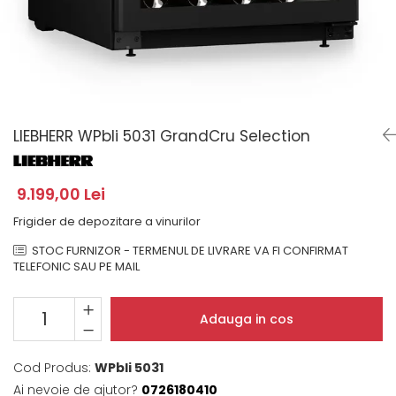
Domino( seturi modulare)
Electrice
Gaz
Inductie
Mixte
Plite cu hota integrata
LIEBHERR WPbli 5031 GrandCru Selection
9.199,00 Lei
Frigider de depozitare a vinurilor
STOC FURNIZOR - TERMENUL DE LIVRARE VA FI CONFIRMAT
TELEFONIC SAU PE MAIL
Adauga in cos
Cod Produs:
WPbli 5031
Ai nevoie de ajutor?
0726180410