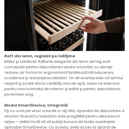
Raft din lemn, reglabil pe înălţime
Matur şi sofisticat. Rafturile elegante din lemn de fag sunt
concepute pentru depozitarea vinului orizontal, cu vibraţii
reduse, iar forma lor ergonomică facilitează introducerea,
scoaterea şi rearanjarea sticlelor. Un alt avantaj este că lemnul
respiră şi poate stoca cantităţi mici de apă, ceea ce este bun
pentru microclimatul din interior şi astfel şi pentru depozitarea
pe termen lung.
Modul SmartDevice, integrată
Fiţi cu ochii pe vinuri oriunde a-aţi afla. Aparatul de depozitare a
vinurilor GrandCru Selection este pregătită pentru utilizarea în
reţea – astfel încât să vă puteţi bucura de toate avantajele
aplicaţiei SmartDevice. Cu acesta, aveţi acces la aparat de