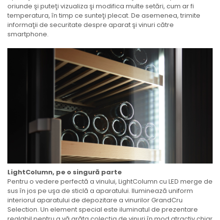
oriunde şi puteţi vizualiza şi modifica multe setări, cum ar fi
temperatura, în timp ce sunteţi plecat. De asemenea, trimite
informaţii de securitate despre aparat şi vinuri către
smartphone.
LightColumn, pe o singură parte
Pentru o vedere perfectă a vinului, LightColumn cu LED merge de
sus în jos pe uşa de sticlă a aparatului. Iluminează uniform
interiorul aparatului de depozitare a vinurilor GrandCru
Selection. Un element special este iluminatul de prezentare
reglabil pentru a vă arăta colecţia de vinuri în mod atractiv chiar