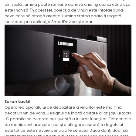
din sticlă, lumina poate rămâne aprinsă chiar şi atunci când uşa
este închisă. În acest fel, colecţia de vinuri este întotdeauna
ceva care să atragă atenţia. Luminozitatea poate fi reglată
individual prin aplicaţia SmartDevice şi ecran.
Ecran tactil
Operarea aparatului de depozitare a vinurilor este mai fină
decât un vin de vară. Designul de înaltă calitate al afişajului tactil
LC permite selectarea cu uşurinţă a tuturor funcţiilor. Elementele
de meniu sunt aranjate clar şi o atingere uşoară a degetului
este tot ce este nevoie pentru a le selecta. Dacă doriţi doar să