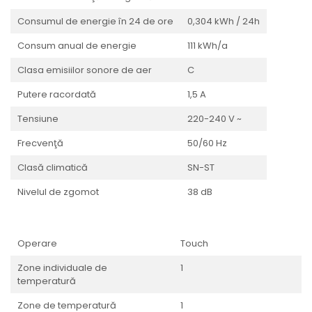
Consumul de energie în 24 de ore
0,304 kWh / 24h
Consum anual de energie
111 kWh/a
Clasa emisiilor sonore de aer
C
Putere racordată
1,5 A
Tensiune
220-240 V ~
Frecvenţă
50/60 Hz
Clasă climatică
SN-ST
Nivelul de zgomot
38 dB
Operare
Touch
Zone individuale de
1
temperatură
Zone de temperatură
1