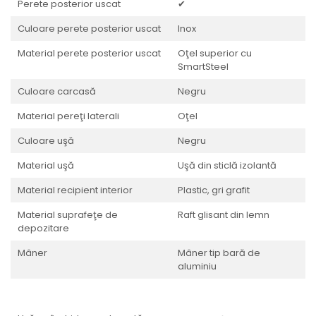
Perete posterior uscat
✔
Culoare perete posterior uscat
Inox
Material perete posterior uscat
Oţel superior cu
SmartSteel
Culoare carcasă
Negru
Material pereţi laterali
Oţel
Culoare uşă
Negru
Material uşă
Uşă din sticlă izolantă
Material recipient interior
Plastic, gri grafit
Material suprafeţe de
Raft glisant din lemn
depozitare
Mâner
Mâner tip bară de
aluminiu