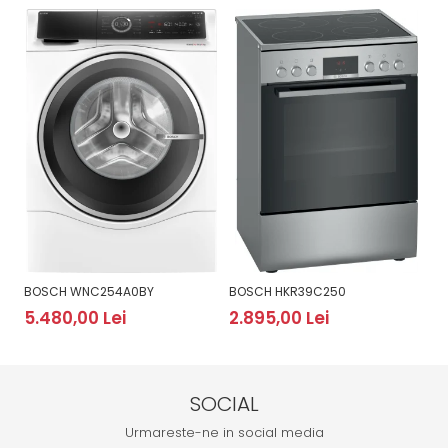
BOSCH WNC254A0BY
BOSCH HKR39C250
B
5.480,00 Lei
2.895,00 Lei
2
SOCIAL
Urmareste-ne in social media