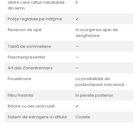
dintre care rafturi rabatabile
0
din lemn
Poliţe reglabile pe înălţime
✔
Rezervor de apă
în scurgerea apei de
dezghețare
Tablă de sommeliere
—
Flaschenpresenter
—
Art des Zonentrenners
—
Încuietoare
cu posibilitate de
postechipare mecanică
Filtru FreshAir
în perete posterior
Răcire cu aer recirculat
✔
Sistem de extragere a raftului
Coaste