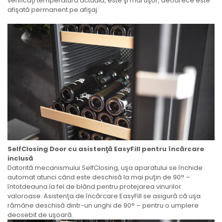
verificaţi temperatura actuală, este şi mai uşor, deoarece este
afişată permanent pe afişaj.
SelfClosing Door cu asistenţă EasyFill pentru încărcare
inclusă
Datorită mecanismului SelfClosing, uşa aparatului se închide
automat atunci când este deschisă la mai puţin de 90° –
întotdeauna la fel de blând pentru protejarea vinurilor
valoroase. Asistenţa de încărcare EasyFill se asigură că uşa
rămâne deschisă dintr-un unghi de 90° – pentru o umplere
deosebit de uşoară.