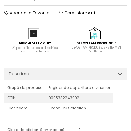
Adauga la Favorite
Cere informatii
DEPOZITAM PRODUSELE
DESCHIDERE COLET
DEPOZITAM PRODUSELE PE TERMEN
Ai posibilitatea de a deschide
NELIMITAT
coletului la livrare
Descriere
Grupă de produse
Frigider de depozitare a vinurilor
GTIN
9005382243992
Clasificare
GrandCru Selection
Clasa de eficienţă energetică
F