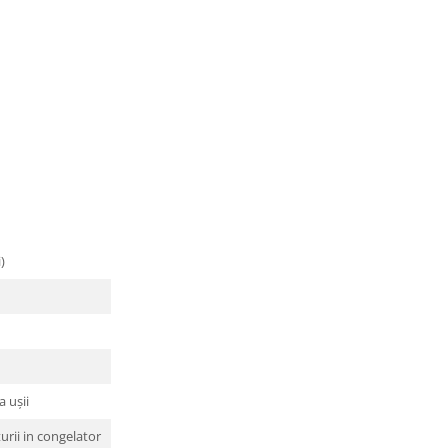
)
a uşii
urii in congelator