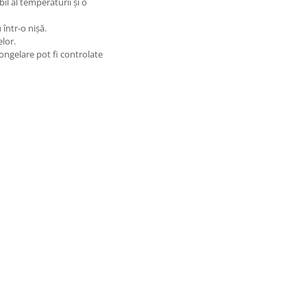
il al temperaturii și o
 într-o nișă.
lor.
congelare pot fi controlate