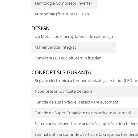
Tehnologie Compresor Inverter
Autonomie (fără curent) : 15 h
DESIGN
Uși Metal Look, pereți laterali de culoare gri
Mâner vertical integrat
Iluminare LED cu SoftStart în frigider
CONFORT ŞI SIGURANŢĂ:
Reglare electronică a temperaturii, afişaj exterior (LED-uri
1 compresor, 2 circuite de răcire
Funcţie de super-răcire: dezactivare automată
Funcție de Super-Congelare cu dezactivare automată
Sistem activ de avertizare acustică şi optică la deschidere
Semnal optic şi sonor de avertizare la creşterea temperat