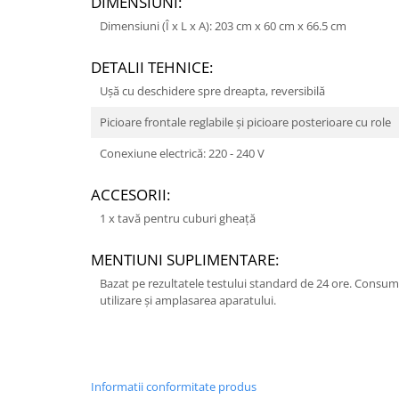
DIMENSIUNI:
Dimensiuni (Î x L x A): 203 cm x 60 cm x 66.5 cm
DETALII TEHNICE:
Uşă cu deschidere spre dreapta, reversibilă
Picioare frontale reglabile şi picioare posterioare cu role
Conexiune electrică: 220 - 240 V
ACCESORII:
1 x tavă pentru cuburi gheaţă
MENTIUNI SUPLIMENTARE:
Bazat pe rezultatele testului standard de 24 ore. Consu
utilizare şi amplasarea aparatului.
Informatii conformitate produs