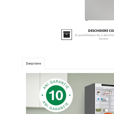
Inductie
Mixte
Plite cu hota integrata
DESCHIDERE CO
Ai posibilitatea de a deschid
livrare
Descriere