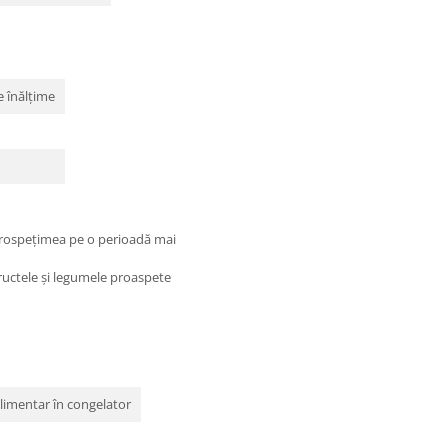
pe înălţime
 prospețimea pe o perioadă mai
fructele și legumele proaspete
plimentar în congelator