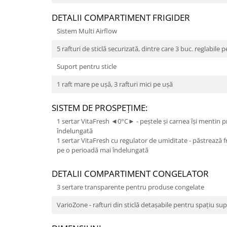
DETALII COMPARTIMENT FRIGIDER
Sistem Multi Airflow
5 rafturi de sticlă securizată, dintre care 3 buc. reglabile 
Suport pentru sticle
1 raft mare pe uşă, 3 rafturi mici pe uşă
SISTEM DE PROSPEŢIME:
1 sertar VitaFresh ◄0°C► - peștele și carnea își mentin
îndelungată
1 sertar VitaFresh cu regulator de umiditate - păstrează 
pe o perioadă mai îndelungată
DETALII COMPARTIMENT CONGELATOR
3 sertare transparente pentru produse congelate
VarioZone - rafturi din sticlă detașabile pentru spațiu su