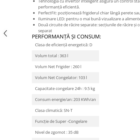
Tehnologia cu invertor inteligent asigură un control stab
performanță eficientă.
PerfectFit: poziționează frigiderul chiar lângă perete sau
Iluminare LED: pentru o mai bună vizualizare a alimente
Două circuite de răcire separate: secțiunile de răcire și 
separat
PERFORMANŢĂ ŞI CONSUM:
Clasa de eficiență energetică: D
Volum total : 363 l
Volum Net Frigider : 260 l
Volum Net Congelator: 103 l
Capacitate congelare 24h : 9.5 kg
Consum energie/an: 203 KWh/an
Clasa climatică: SN-T
Funcție de Super -Congelare
Nivel de zgomot : 35 dB