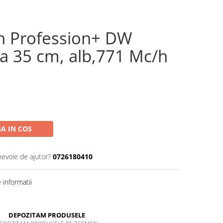
h Profession+ DW
a 35 cm, alb,771 Mc/h
A IN COS
nevoie de ajutor?
0726180410
informatii
DEPOZITAM PRODUSELE