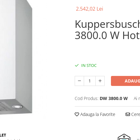
2.542,02 Lei
Kuppersbusc
3800.0 W Hot
IN STOC
ADAUG
Cod Produs:
DW 3800.0 W
Ai 
Adauga la Favorite
Cere 
LET