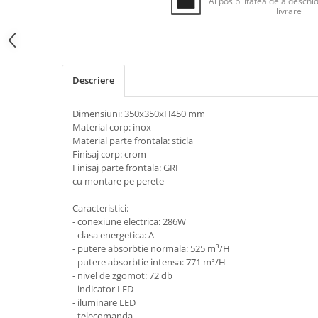
Ai posibilitatea de a deschid
Inductie
livrare
Mixte
Plite cu hota integrata
Descriere
Dimensiuni: 350x350xH450 mm
Material corp: inox
Material parte frontala: sticla
Finisaj corp: crom
Finisaj parte frontala: GRI
cu montare pe perete
Caracteristici:
- conexiune electrica: 286W
- clasa energetica: A
- putere absorbtie normala: 525 m³/H
- putere absorbtie intensa: 771 m³/H
- nivel de zgomot: 72 db
- indicator LED
- iluminare LED
- telecomanda