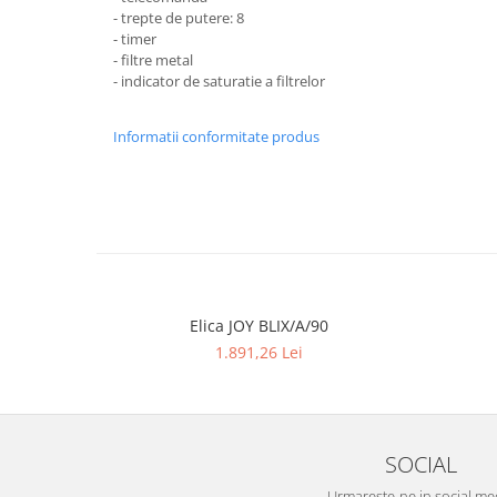
- trepte de putere: 8
- timer
- filtre metal
- indicator de saturatie a filtrelor
Informatii conformitate produs
Elica JOY BLIX/A/90
1.891,26 Lei
SOCIAL
Urmareste-ne in social me