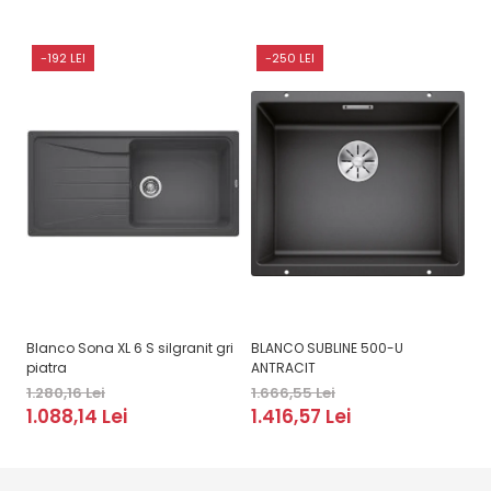
-192 LEI
-250 LEI
Blanco Sona XL 6 S silgranit gri
BLANCO SUBLINE 500-U
BL
piatra
ANTRACIT
1.
1.280,16 Lei
1.666,55 Lei
1
1.088,14 Lei
1.416,57 Lei