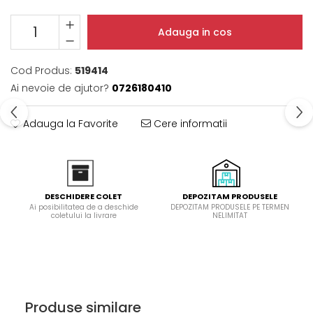
Domino( seturi modulare)
Electrice
Adauga in cos
Gaz
Inductie
Cod Produs:
519414
Mixte
Ai nevoie de ajutor?
0726180410
Plite cu hota integrata
Adauga la Favorite
Cere informatii
DEPOZITAM PRODUSELE
DESCHIDERE COLET
DEPOZITAM PRODUSELE PE TERMEN
Ai posibilitatea de a deschide
NELIMITAT
coletului la livrare
Produse similare