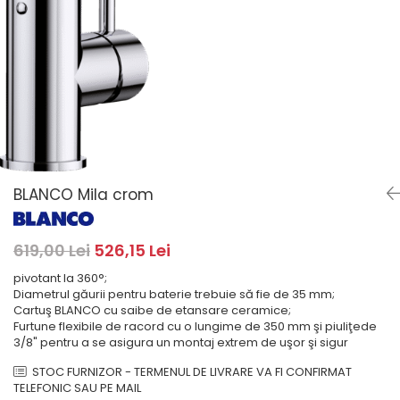
Masini de spalat rufe cu
minibaruri incorporabile
Pachete chiuvete si baterii
incarcare superioara
Cuptoare
Masini de spalat rufe cu uscator
Cuptoare
Masini de spalat rufe slim
Cuptoare cu microunde
(adancime 40-47 cm)
Hote
Uscatoare de rufe
Cu montare pe perete
Vitrine frigorifice si minibaruri
Hote cu montare in blat
Hote cu montare pe colt
BLANCO Mila crom
Hote rustice
Hote tip insula
Incorporate
619,00 Lei
526,15 Lei
Integrate in tavan
pivotant la 360°;
Masini de spalat vase
Diametrul găurii pentru baterie trebuie să fie de 35 mm;
Cartuş BLANCO cu saibe de etansare ceramice;
Complet incorporabile
Furtune flexibile de racord cu o lungime de 350 mm şi piuliţede
Partial incorporabile
3/8" pentru a se asigura un montaj extrem de uşor şi sigur
Plite
STOC FURNIZOR - TERMENUL DE LIVRARE VA FI CONFIRMAT
TELEFONIC SAU PE MAIL
Ceramica