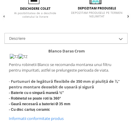
Inductie
DEPOZITAM PRODUSELE
DESCHIDERE COLET
Mixte
DEPOZITAM PRODUSELE PE TERMEN
Ai posibilitatea de a deschide
NELIMITAT
coletului la livrare
Plite cu hota integrata
Descriere
Blanco Daras Crom
Pentru robinetii Blanco se recomanda montarea unui filtru
pentru impuritati, astfel se prelungeste perioada de viata.
-
Furtunuri de legătură flexibile de 350 mm și piuliță de ⅜''
pentru montare deosebit de ușoară și sigură
- Baterie cu o singură manetă ½''
- Robinetul se poate roti la 360°
- Gaură necesară a bateriei Ø 35 mm
- Cu disc cartuș ceramic
Informatii conformitate produs