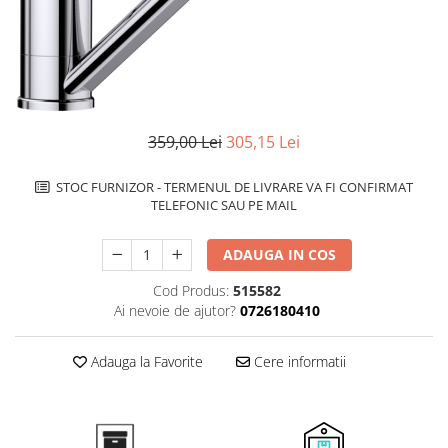
superioara
Cuptoare cu microunde
Pachete chiuvete si baterii
Masini de spalat rufe cu uscator
Hote
Masini de spalat rufe slim
Cu montare pe perete
(adancime 40-47 cm)
Hote cu montare in blat
Uscatoare de rufe
Hote cu montare pe colt
Vitrine frigorifice si minibaruri
359,00 Lei
305,15 Lei
Hote rustice
Hote tip insula
STOC FURNIZOR - TERMENUL DE LIVRARE VA FI CONFIRMAT
Incorporate
TELEFONIC SAU PE MAIL
Integrate in tavan
Masini de spalat vase
ADAUGA IN COS
Complet incorporabile
Cod Produs:
515582
Partial incorporabile
Ai nevoie de ajutor?
0726180410
Plite
Ceramica
Adauga la Favorite
Cere informatii
Domino( seturi modulare)
Electrice
Gaz