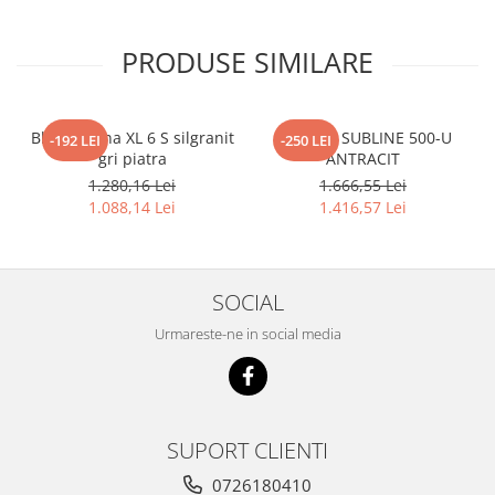
PRODUSE SIMILARE
Blanco Sona XL 6 S silgranit
BLANCO SUBLINE 500-U
-192 LEI
-250 LEI
gri piatra
ANTRACIT
1.280,16 Lei
1.666,55 Lei
1.088,14 Lei
1.416,57 Lei
SOCIAL
Urmareste-ne in social media
SUPORT CLIENTI
0726180410