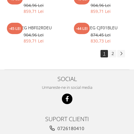
904,96 Lei
904,96 Lei
859,71 Lei
859,71 Lei
SMEG HBF02RDEU
SMEG CJF01BLEU
-45 LEI
-44 LEI
904,96 Lei
874,45 Lei
859,71 Lei
830,73 Lei
1
2
SOCIAL
Urmareste-ne in social media
SUPORT CLIENTI
0726180410